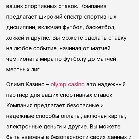
ваших спортивных ставок. Компания
предлагает широкий спектр спортивных
дисциплин, включая футбол, баскетбол,
хоккей и другие. Вы можете сделать ставку
на любое событие, начиная от матчей
чемпионата мира по футболу до матчей
местных лиг.
Олимп Казино –
olymp casino
это надежный
партнер для ваших спортивных ставок.
Компания предлагает безопасные и
надежные способы оплаты, включая карты,
электронные деньги и другие. Вы можете
быть уверены в безопасности своих данных и