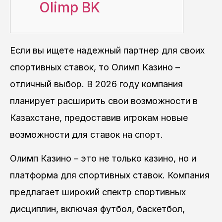
Olimp BK
Если вы ищете надежный партнер для своих
спортивных ставок, то Олимп Казино –
отличный выбор. В 2026 году компания
планирует расширить свои возможности в
Казахстане, предоставив игрокам новые
возможности для ставок на спорт.
Олимп Казино – это не только казино, но и
платформа для спортивных ставок. Компания
предлагает широкий спектр спортивных
дисциплин, включая футбол, баскетбол,