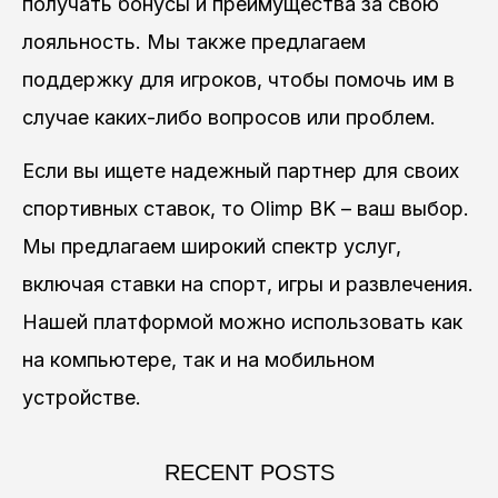
получать бонусы и преимущества за свою
лояльность. Мы также предлагаем
поддержку для игроков, чтобы помочь им в
случае каких-либо вопросов или проблем.
Если вы ищете надежный партнер для своих
спортивных ставок, то Olimp BK – ваш выбор.
Мы предлагаем широкий спектр услуг,
включая ставки на спорт, игры и развлечения.
Нашей платформой можно использовать как
на компьютере, так и на мобильном
устройстве.
RECENT POSTS