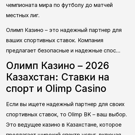
чемпионата мира по футболу до матчей
местных лиг.
Олимп Казино – это надежный партнер для
ваших спортивных ставок. Компания
предлагает безопасные и надежные спос…
Олимп Казино – 2026
Казахстан: Ставки на
спорт и Olimp Casino
Если вы ищете надежный партнер для своих
спортивных ставок, то Olimp BK – ваш выбор.
Это ведущее казино в Казахстане, которое
предлагает широкий спектр услуг, включая