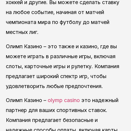
хоккей и другие. Вы можете сделать ставку
на любое событие, начиная от матчей
чемпионата мира по футболу до матчей
местных лиг.
Олимп Казино – это также и казино, где вы
можете играть в различные игры, включая
слоты, карточные игры и рулетку. Компания
предлагает широкий спектр игр, чтобы
удовлетворить любые предпочтения.
Олимп Казино –
olymp casino
это надежный
партнер для ваших спортивных ставок.
Компания предлагает безопасные и
надежные способы оплаты, включая карты,