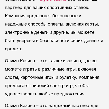
партнер для ваших спортивных ставок.
Компания предлагает безопасные и
надежные способы оплаты, включая карты,
электронные деньги и другие. Вы можете
быть уверены в безопасности своих данных и
средств.
Олимп Казино – это также и казино, где вы
можете играть в различные игры, включая
слоты, карточные игры и рулетку. Компания
предлагает широкий спектр игр, чтобы
удовлетворить любые предпочтения.
Олимп Казино – это надежный партнер для